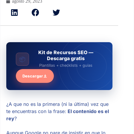
agosto 29, 2023
Kit de Recursos SEO —
Descarga gratis
📦
Plantillas + checklists + guías
Descargar
¿A que no es la primera (ni la última) vez que
te encuentras con la frase:
El contenido es el
rey
?
Aunque Google no pare de insistir en que lo