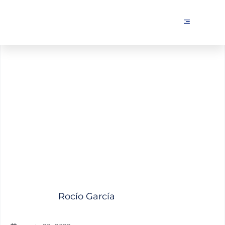
Qué es el Thin Content y
por qué debes evitarlo YA
Rocío García