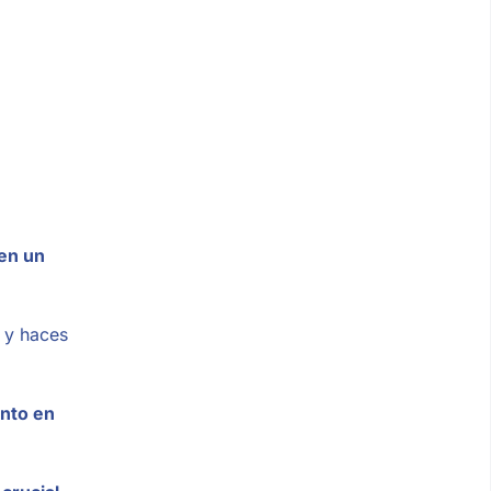
 en un
 y haces
anto en