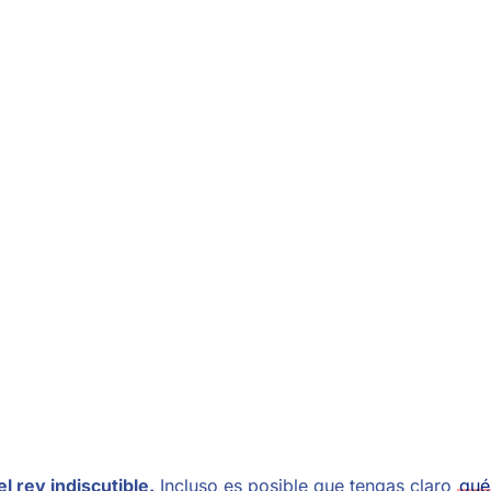
l rey indiscutible.
Incluso es posible que tengas claro
qué