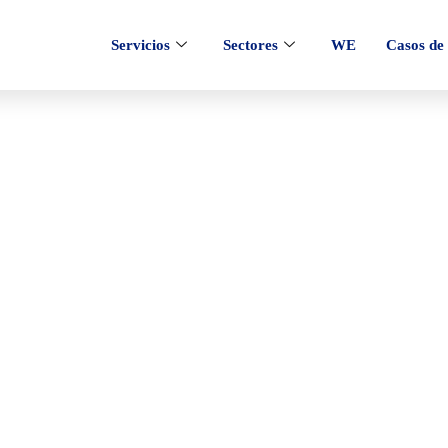
Servicios
Sectores
WE
Casos de 
co orgánico y cuánto
empresa