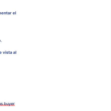
entar el
o.
 vista al
tus buyer