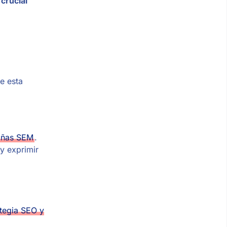
n
crucial
e esta
ñas SEM
.
y exprimir
ategia SEO y