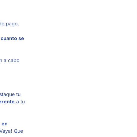
de pago.
 cuanto se
an a cabo
staque tu
rrente
a tu
o en
¡Vaya! Que