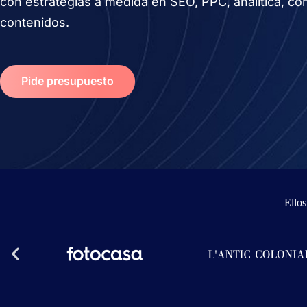
con estrategias a medida en SEO, PPC, analítica, co
contenidos.
Pide presupuesto
Ello