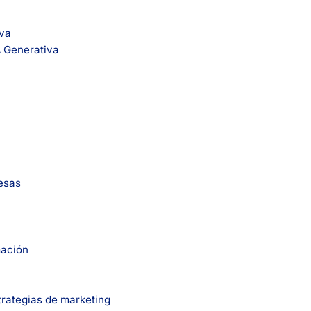
iva
A Generativa
esas
mación
trategias de marketing