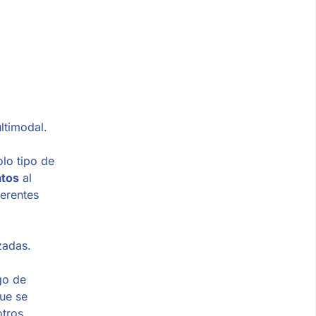
ltimodal.
lo tipo de
atos
al
erentes
zadas.
go de
ue se
otros