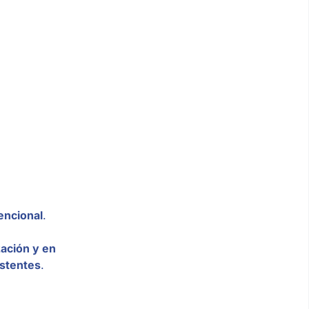
vencional
.
zación y en
istentes
.