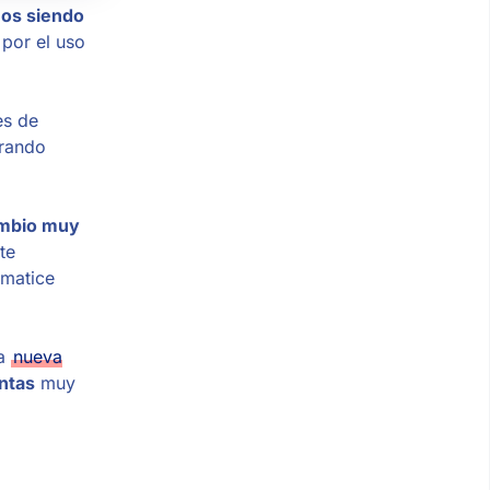
os siendo
por el uso
es de
brando
ambio muy
te
omatice
na
nueva
ntas
muy