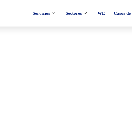
Servicios
Sectores
WE
Casos de 
tificial Generativa:
ng y mejores herra