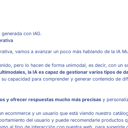
 generada con IAG.
erativa
nerativa, vamos a avanzar un poco más hablando de la IA Mu
enido, pero lo hacen de forma unimodal, es decir, con un so
timodales, la IA es capaz de gestionar varios tipos de d
a su capacidad para comprender y generar contenido de dif
os y ofrecer respuestas mucho más precisas
y personali
un ecommerce y un usuario que está viendo nuestro catálo
omportamiento del usuario y puede recomendarle productos q
o al tipo de interacción con nuestra web, para sugerirle 