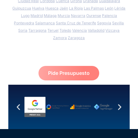
Ciudad Real
Córdoba
Cuenca
Girona
Granada
Guadalajara
Guipuzcua
Huelva
Huesca
Jaén
La Rioja
Las Palmas
León
Lérida
Lugo
Madrid
Málaga
Murcia
Navarra
Ourense
Palencia
Pontevedra
Salamanca
Santa Cruz de Tenerife
Segovia
Sevilla
Soria
Tarragona
Teruel
Toledo
Valencia
Valladolid
Vizcaya
Zamora
Zaragoza
Pide Presupuesto