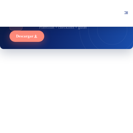
Kit de Recursos SEO — Descarga gratis
📦
Plantillas + checklists + guías
Descargar
CASO DE ÉXITO