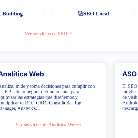
 Building
SEO Local
Ver servicios de SEO
Analítica Web
ASO
Analiza, mide y toma decisiones para cumplir con
El SEO 
las KPIs de tu negocio. Fundamental para
móviles
optimizar las estrategias que diseñemos y
de visi
multiplicar tu ROI.
CRO
,
Consultoría
,
Tag
Android
Manager
,
Analytics
…
descarg
Ver servicios de Analítica Web