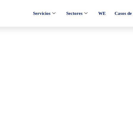
Servicios
Sectores
WE
Casos de 
 de
eb que no
la estrategia de SEO y SEM,
arketing de contenidos.