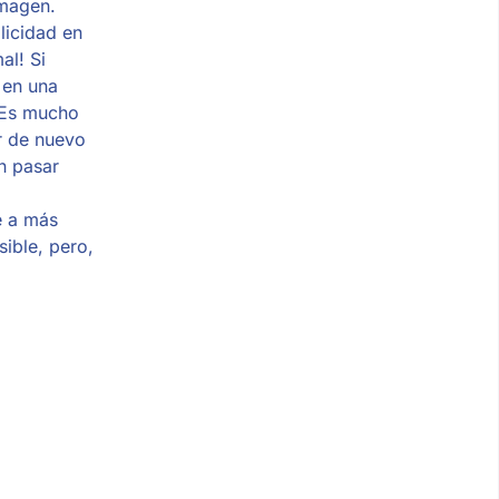
 imagen.
licidad en
al! Si
 en una
 Es mucho
 de nuevo
n pasar
e a más
ible, pero,