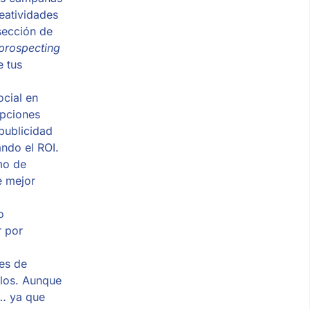
reatividades
sección de
prospecting
 tus
ocial en
opciones
publicidad
ando el ROI.
mo de
e mejor
o
r por
tes de
rlos. Aunque
a… ya que