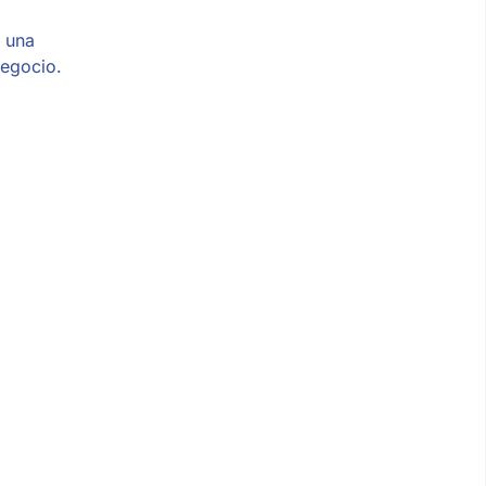
r una
negocio.