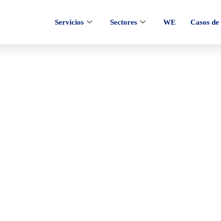
Servicios
Sectores
WE
Casos de 
blicidad en redes 
optimizar resultado