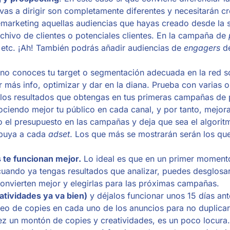
 vas a dirigir son completamente diferentes y necesitarán c
marketing aquellas audiencias que hayas creado desde la 
rchivo de clientes o potenciales clientes. En la campaña de
 etc. ¡Ah! También podrás añadir audiencias de
engagers
de
n no conoces tu target o segmentación adecuada en la red s
r más info, optimizar y dar en la diana. Prueba con varias 
los resultados que obtengas en tus primeras campañas de 
ociendo mejor tu público en cada canal, y por tanto, mejor
o el presupuesto en las campañas y deja que sea el algorit
ribuya a cada
adset
. Los que más se mostrarán serán los qu
 te funcionan mejor.
Lo ideal es que en un primer moment
cuando ya tengas resultados que analizar, puedes desglosa
convierten mejor y elegirlas para las próximas campañas.
atividades ya va bien)
y déjalos funcionar unos 15 días an
teo de copies en cada uno de los anuncios para no duplica
vez un montón de copies y creatividades, es un poco locur