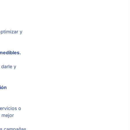
optimizar y
 medibles.
darle y
ión
ervicios o
a mejor
las campañas