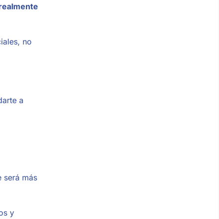
 realmente
iales, no
darte a
te será más
os y