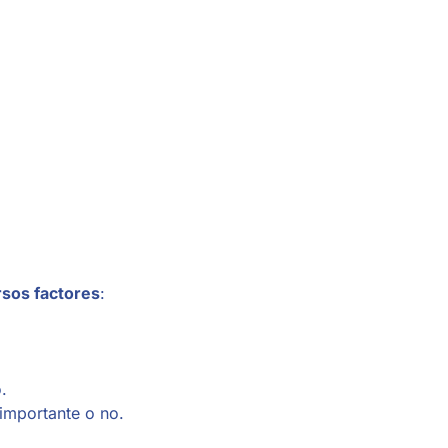
rsos factores
:
.
 importante o no.