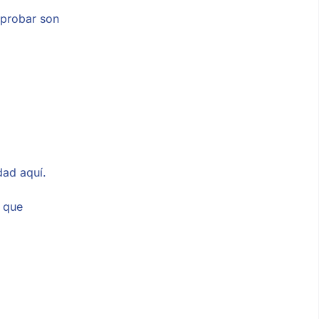
 probar son
dad aquí.
í que