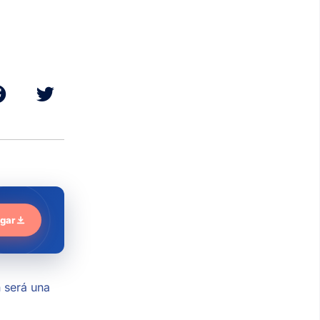
gar
n será una