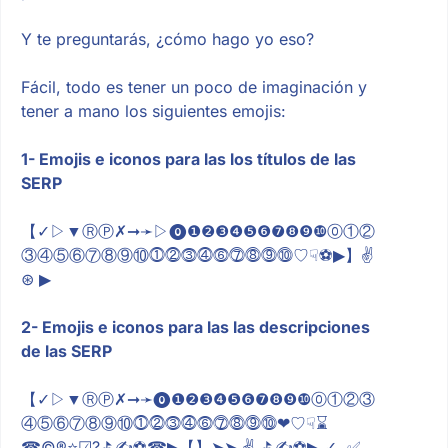
Y te preguntarás, ¿cómo hago yo eso?
Fácil, todo es tener un poco de imaginación y
tener a mano los siguientes emojis:
1- Emojis e iconos para las los títulos de las
SERP
【✓▷▼ⓇⓅ✗➞➛▷⓿❶❷❸❹❺❻❼❽❾❿⓪①②
③④⑤⑥⑦⑧⑨⑩⓵⓶⓷⓸⓺⓻⓼⓽⓾♡☟⚽▶】✌
⊛ ▶
2- Emojis e iconos para las las descripciones
de las SERP
【✓▷▼ⓇⓅ✗➞➛⓿❶❷❸❹❺❻❼❽❾❿⓪①②③
④⑤⑥⑦⑧⑨⑩⓵⓶⓷⓸⓺⓻⓼⓽⓾❤♡☟⌛
☎©®⭐☑?⛳✍⚽☎▶【】➤➤ ✌ ⛳✍⚽▶ ✓ ✅