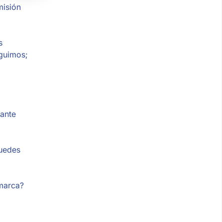
misión
s
eguimos;
ante
puedes
 marca?