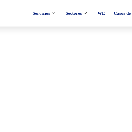
Servicios
Sectores
WE
Casos de 
ción de contenidos 
redes sociales