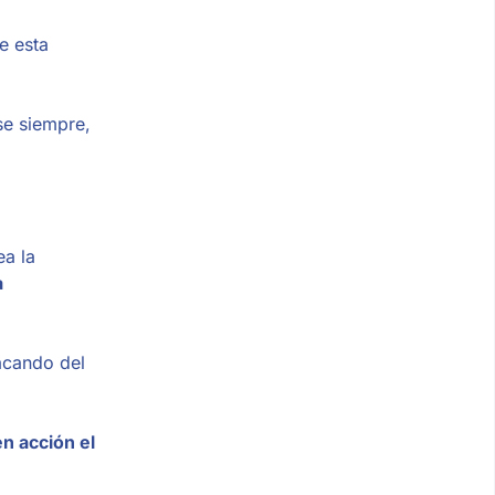
e esta
se siempre,
ea la
a
acando del
n acción el