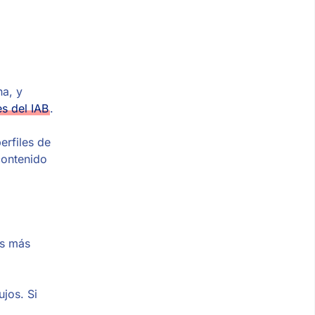
na, y
es del IAB
.
erfiles de
contenido
os más
ujos. Si