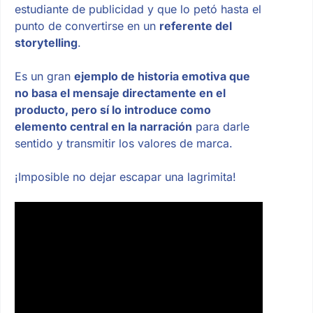
estudiante de publicidad y que lo petó hasta el
punto de convertirse en un
referente del
storytelling
.
Es un gran
ejemplo de historia emotiva que
no basa el mensaje directamente en el
producto, pero sí lo introduce como
elemento central en la narración
para darle
sentido y transmitir los valores de marca.
¡Imposible no dejar escapar una lagrimita!