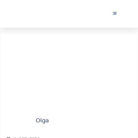
¿Qué es el Branded
Content?
Olga