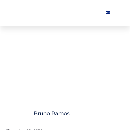
Cómo escribir para SEO y
posicionar en Google
Bruno Ramos