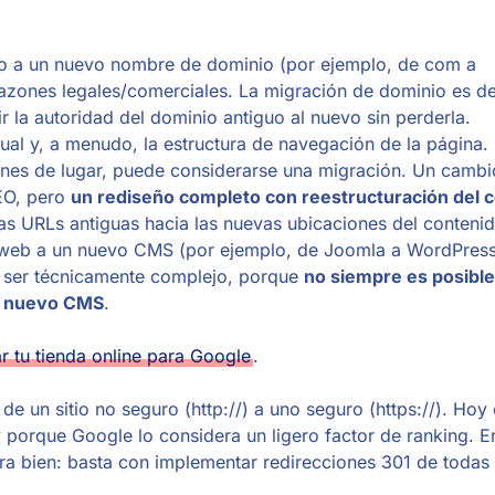
itio a un nuevo nombre de dominio (por ejemplo, de com a
azones legales/comerciales. La migración de dominio es d
r la autoridad del dominio antiguo al nuevo sin perderla​.
sual y, a menudo, la estructura de navegación de la página. 
ones de lugar, puede considerarse una migración. Un cambi
SEO, pero
un rediseño completo con reestructuración del c
as URLs antiguas hacia las nuevas ubicaciones del contenido
a web a un nuevo CMS (por ejemplo, de Joomla a WordPress
le ser técnicamente complejo, porque
no siempre es posible
el nuevo CMS
​.
 tu tienda online para Google
.
de un sitio no seguro (http://) a uno seguro (https://). Hoy 
 porque Google lo considera un ligero factor de ranking. E
ra bien: basta con implementar redirecciones 301 de todas