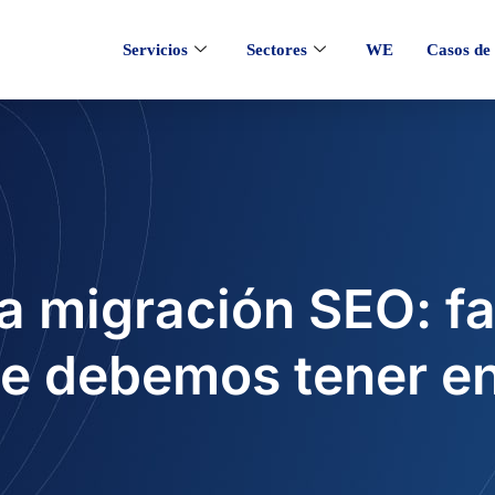
Servicios
Sectores
WE
Casos de 
 migración SEO: fa
ue debemos tener e