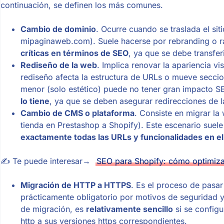
continuación, se definen los más comunes.
Cambio de dominio
. Ocurre cuando se traslada el s
mipaginaweb.com). Suele hacerse por rebranding o r
críticas en términos de SEO
, ya que se debe transferi
Rediseño de la web
. Implica renovar la apariencia vi
rediseño afecta la estructura de URLs o mueve secci
menor (solo estético) puede no tener gran impacto 
lo tiene
, ya que se deben asegurar redirecciones de l
Cambio de CMS o plataforma
. Consiste en migrar l
tienda en Prestashop a Shopify). Este escenario sue
exactamente todas las URLs y funcionalidades en 
✍ Te puede interesar→
SEO para Shopify: cómo optimizar
Migración de HTTP a HTTPS
. Es el proceso de pasar 
prácticamente obligatorio por motivos de seguridad y
de migración, es
relativamente sencillo
si se configu
http a sus versiones https correspondientes​.