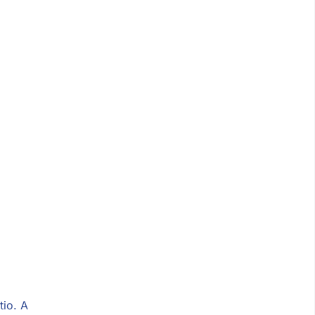
io​. A