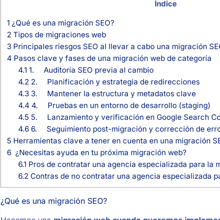
Índice
1
¿Qué es una migración SEO?
2
Tipos de migraciones web
3
Principales riesgos SEO al llevar a cabo una migración S
4
Pasos clave y fases de una migración web de categoría
4.1
1. Auditoría SEO previa al cambio
4.2
2. Planificación y estrategia de redirecciones
4.3
3. Mantener la estructura y metadatos clave
4.4
4. Pruebas en un entorno de desarrollo (staging)
4.5
5. Lanzamiento y verificación en Google Search C
4.6
6. Seguimiento post-migración y corrección de err
5
Herramientas clave a tener en cuenta en una migración 
6
¿Necesitas ayuda en tu próxima migración web?
6.1
Pros de contratar una agencia especializada para la m
6.2
Contras de no contratar una agencia especializada p
¿Qué es una migración SEO?
Hacemos una
migración web cuando queremos implementar