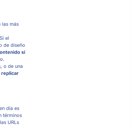
e las más
Si el
o de diseño
ontenido sí
​.
, o de una
 replicar
en día es
n términos
 las URLs