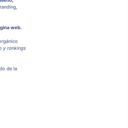
randing,
ágina web.
 orgánico
o y rankings
odo de la