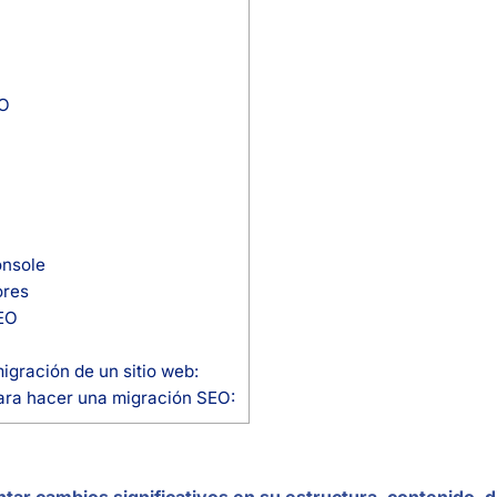
EO
onsole
ores
SEO
igración de un sitio web:
ara hacer una migración SEO:
 cambios significativos en su estructura, contenido, d