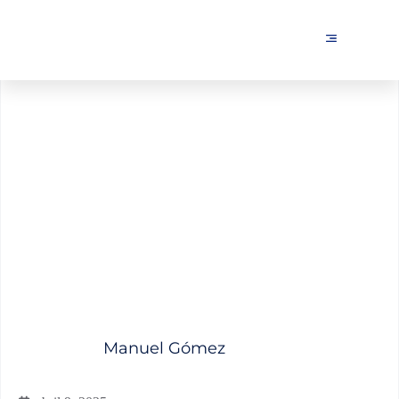
Sitemap XML: Qué es,
Cómo Crearlo y Generarlo
Manuel Gómez