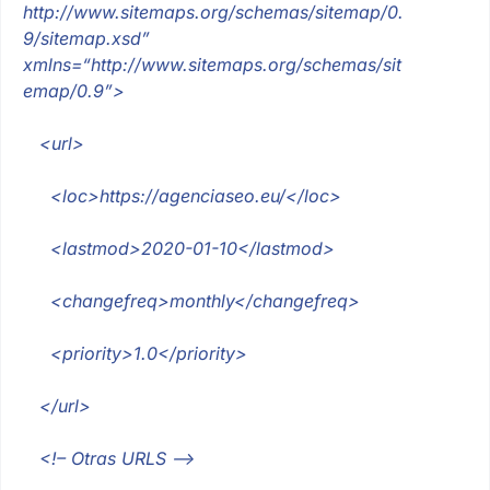
http://www.sitemaps.org/schemas/sitemap/0.
9/sitemap.xsd”
xmlns
=
“http://www.sitemaps.org/schemas/sit
emap/0.9”
>
<url>
<loc>
https://agenciaseo.eu/
</loc>
<lastmod>
2020-01-10
</lastmod>
<changefreq>
monthly
</changefreq>
<priority>
1.0
</priority>
</url>
<!– Otras URLS –>