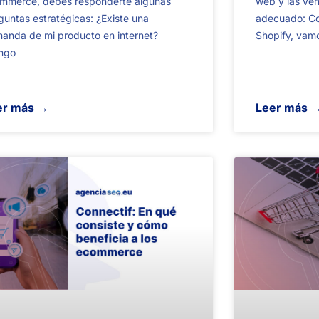
mmerce, debes responderte algunas
web y las vent
guntas estratégicas: ¿Existe una
adecuado: C
anda de mi producto en internet?
Shopify, vamo
ngo
er más →
Leer más 