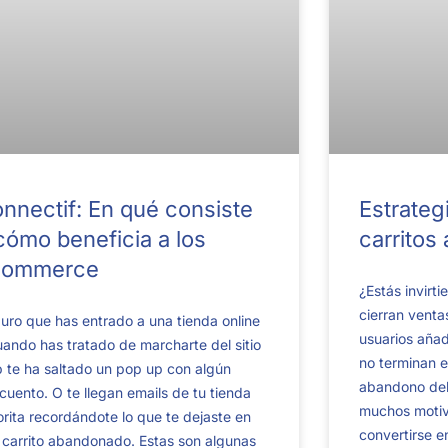
nnectif: En qué consiste
Estrateg
cómo beneficia a los
carritos
commerce
¿Estás invirt
cierran vent
uro que has entrado a una tienda online
usuarios añad
uando has tratado de marcharte del sitio
no terminan e
 te ha saltado un pop up con algún
abandono del
cuento. O te llegan emails de tu tienda
muchos motiv
orita recordándote lo que te dejaste en
convertirse e
 carrito abandonado. Estas son algunas