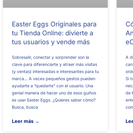
Easter Eggs Originales para
Có
tu Tienda Online: divierte a
An
tus usuarios y vende más
e
Sobresalir, conectar y sorprender son la
A d
clave para diferenciarte y atraer más visitas
can
(y ventas) interesadas e interesantes para tu
ord
marca… A veces pequeños gestos pueden
Si 
ayudarte a “quedarte” con el usuario. Una
nec
genial manera de hacer uno de esos guiños
de 
es usar Easter Eggs. ¿Quieres saber cómo?
ent
Busca, busca
com
Leer más →
Le