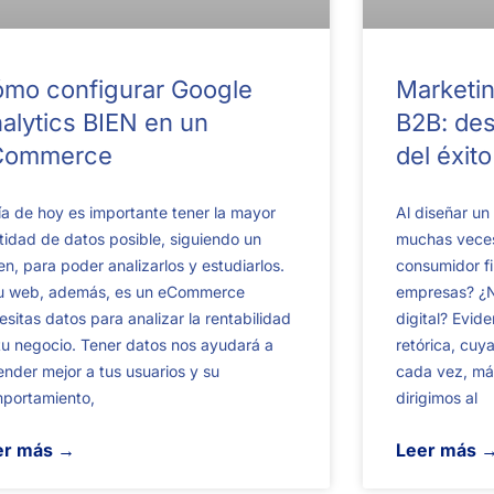
mo configurar Google
Marketi
alytics BIEN en un
B2B: des
Commerce
del éxito
ía de hoy es importante tener la mayor
Al diseñar un
tidad de datos posible, siguiendo un
muchas veces
en, para poder analizarlos y estudiarlos.
consumidor fi
tu web, además, es un eCommerce
empresas? ¿N
esitas datos para analizar la rentabilidad
digital? Evid
tu negocio. Tener datos nos ayudará a
retórica, cuya
ender mejor a tus usuarios y su
cada vez, más
portamiento,
dirigimos al
er más →
Leer más 