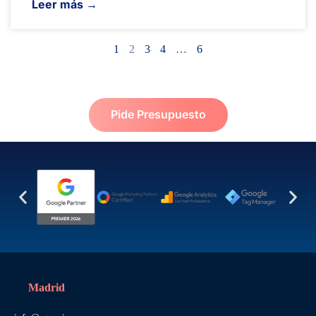
Leer más →
1
2
3
4
…
6
Pide Presupuesto
Madrid