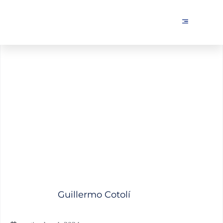
Guía definitiva sobre el
Social Selling en LinkedIn
Guillermo Cotolí