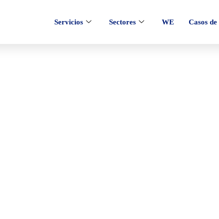
Servicios
Sectores
WE
Casos de 
x: Guía rápida y ac