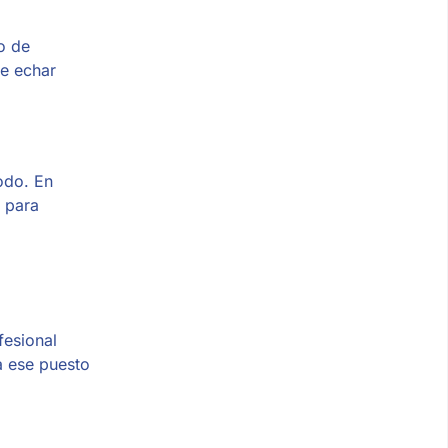
o de
de echar
odo. En
s para
fesional
a ese puesto