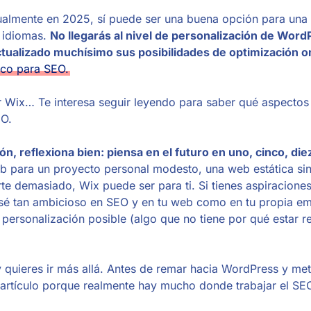
tualmente en 2025, sí puede ser una buena opción para un
s idiomas.
No llegarás al nivel de personalización de Word
ctualizado muchísimo sus posibilidades de optimización o
ico para SEO.
r Wix… Te interesa seguir leyendo para saber qué aspectos 
EO.
ón, reflexiona bien: piensa en el futuro en uno, cinco, die
eb para un proyecto personal modesto, una web estática s
rte demasiado, Wix puede ser para ti. Si tienes aspiracione
 sé tan ambicioso en SEO y en tu web como en tu propia e
personalización posible (algo que no tiene por qué estar r
 quieres ir más allá. Antes de remar hacia WordPress y met
artículo porque realmente hay mucho donde trabajar el SE