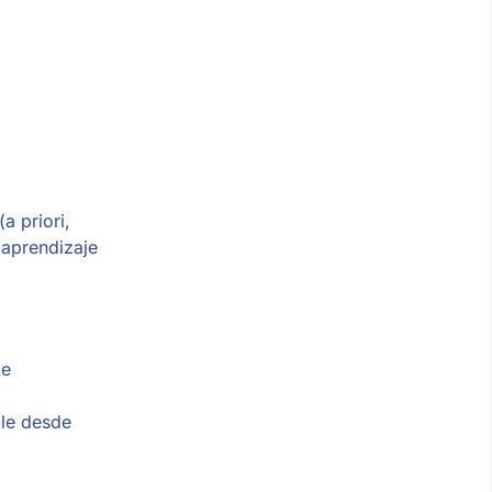
(a priori,
 aprendizaje
de
,
ble desde