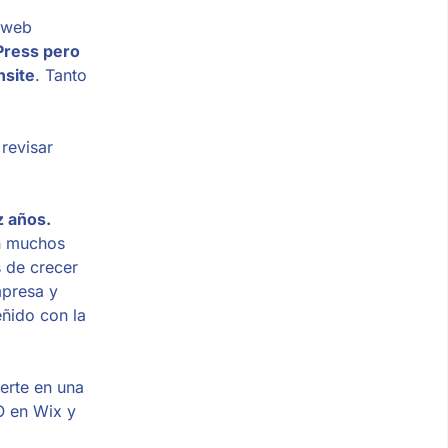
a web
Press pero
nsite
. Tanto
revisar
z años.
in muchos
s de crecer
mpresa y
eñido con la
erte en una
O en Wix y