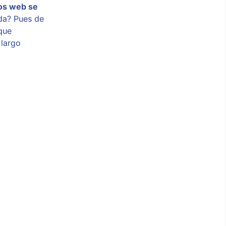
ios web se
da? Pues de
que
 largo