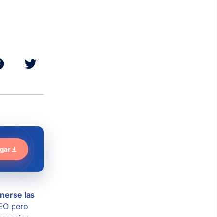
gar
nerse las
SEO pero