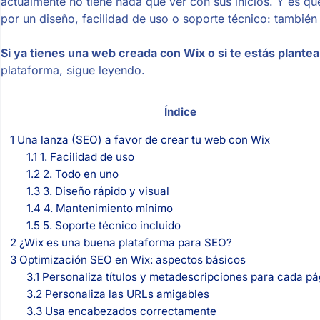
actualmente no tiene nada que ver con sus inicios. Y es q
por un diseño, facilidad de uso o soporte técnico: también
Si ya tienes una web creada con Wix o si te estás plante
plataforma, sigue leyendo.
Índice
1
Una lanza (SEO) a favor de crear tu web con Wix
1.1
1. Facilidad de uso
1.2
2. Todo en uno
1.3
3. Diseño rápido y visual
1.4
4. Mantenimiento mínimo
1.5
5. Soporte técnico incluido
2
¿Wix es una buena plataforma para SEO?
3
Optimización SEO en Wix: aspectos básicos
3.1
Personaliza títulos y metadescripciones para cada pá
3.2
Personaliza las URLs amigables
3.3
Usa encabezados correctamente