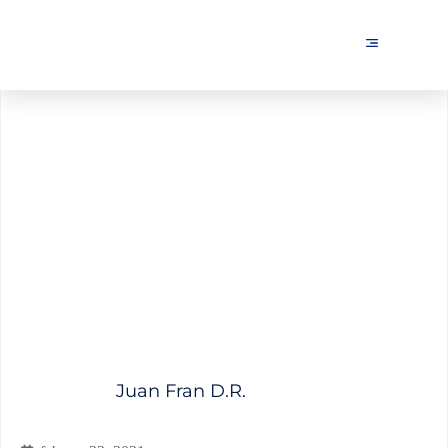
Qué es el crawl budget y
cómo optimizarlo en tu web
Juan Fran D.R.