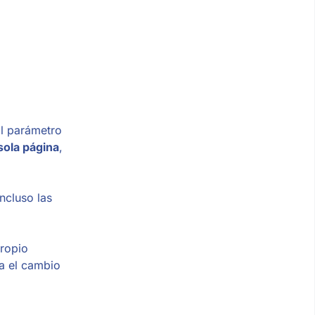
El parámetro
sola página
,
ncluso las
propio
ta el cambio