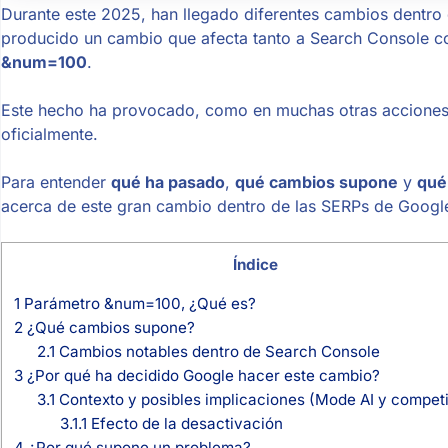
Durante este 2025, han llegado diferentes cambios dentro
producido un cambio que afecta tanto a Search Console c
&num=100
.
Este hecho ha provocado, como en muchas otras acciones 
oficialmente.
Para entender
qué ha pasado
,
qué cambios supone
y
qué
acerca de este gran cambio dentro de las SERPs de Googl
Índice
1
Parámetro &num=100, ¿Qué es?
2
¿Qué cambios supone?
2.1
Cambios notables dentro de Search Console
3
¿Por qué ha decidido Google hacer este cambio?
3.1
Contexto y posibles implicaciones (Mode AI y compet
3.1.1
Efecto de la desactivación
4
¿Por qué supone un problema?