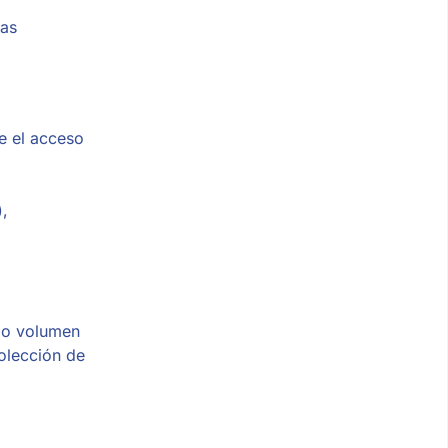
das
e el acceso
),
smo volumen
colección de