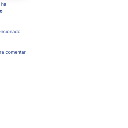
 ha
ro
encionado
ara comentar