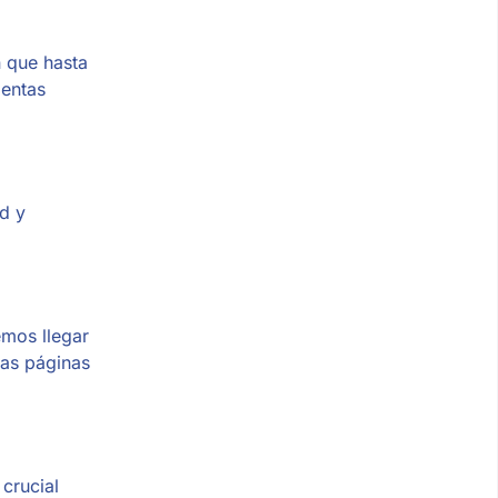
n que hasta
ientas
d y
emos llegar
las páginas
crucial