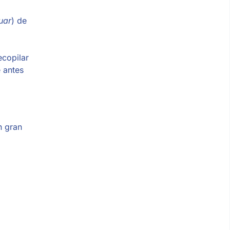
uar
) de
ecopilar
 antes
n gran