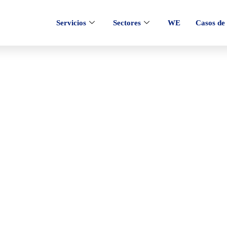
Servicios
Sectores
WE
Casos de 
el parámetro &num=
impacto