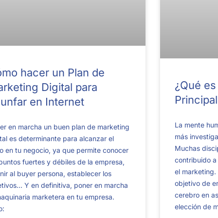
mo hacer un Plan de
¿Qué es 
rketing Digital para
Principa
iunfar en Internet
La mente hum
er en marcha un buen plan de marketing
más investigad
ital es determinante para alcanzar el
Muchas discip
to en tu negocio, ya que permite conocer
contribuido a
 puntos fuertes y débiles de la empresa,
el marketing.
inir al buyer persona, establecer los
objetivo de e
etivos… Y en definitiva, poner en marcha
cerebro en as
maquinaria marketera en tu empresa.
elección de m
o: