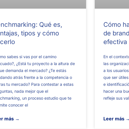
nchmarking: Qué es,
Cómo hac
ntajas, tipos y cómo
de brand
cerlo
efectiva
mo sabes si vas por el camino
En el context
cuado?, ¿Está tu proyecto a la altura de
las organizac
que demanda el mercado? ¿Te estás
a los usuario
dando atrás frente a la competencia o
que ser útile
eras tu mercado? Para contestar a estas
e identificac
guntas, nada mejor que el
hacer una bu
chmarking, un proceso estudio que te
refleje sus va
mite conocer el
er más →
Leer más 