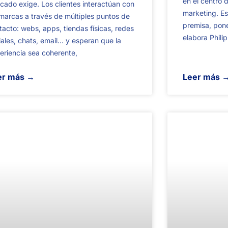
en el centro 
cado exige. Los clientes interactúan con
marketing. E
 marcas a través de múltiples puntos de
premisa, poner
tacto: webs, apps, tiendas físicas, redes
elabora Philip
iales, chats, email… y esperan que la
eriencia sea coherente,
er más →
Leer más 