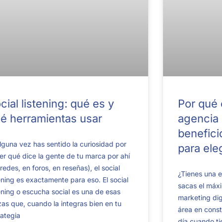
cial listening: qué es y
Por qué 
é herramientas usar
agencia 
benefici
alguna vez has sentido la curiosidad por
para ele
er qué dice la gente de tu marca por ahí
 redes, en foros, en reseñas), el social
¿Tienes una e
tening es exactamente para eso. El social
sacas el máxi
tening o escucha social es una de esas
marketing dig
zas que, cuando la integras bien en tu
área en const
rategia
día cuando ti