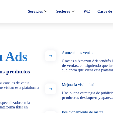
Servicios
Sectores
WE
Casos de 
n Ads
Aumenta tus ventas
Gracias a Amazon Ads tendrás l
de ventas,
consiguiendo que tus
audiencia que visita esta platafo
tus productos
s canales de venta
Mejora la visibilidad
e visitan esta plataforma
Una buena estrategia de public
productos destaquen
y aparezc
pecializados en la
lataforma líder en
Posicionamiento de marca