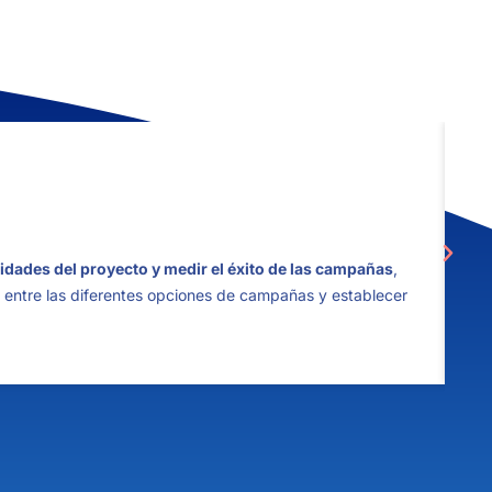
0
Aná
idades del proyecto y medir el éxito de las campañas
,
¿Qu
 entre las diferentes opciones de campañas y establecer
Par
de 